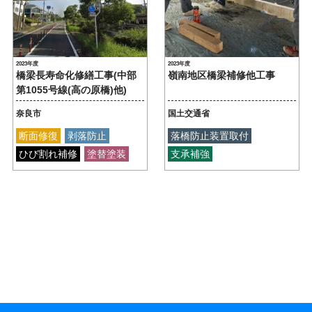
2023年度
2023年度
橋梁長寿命化修繕工事(中部
嶺南地区橋梁補修他工事
第1055号線(高の原橋)他)
奈良市
国土交通省
断面修復
剥落防止
落橋防止装置取付
ひび割れ補修
塗替塗装
支承補強