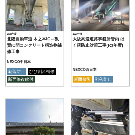
2023年度
2023年度
北陸自動車道 木之本IC～敦
大阪高速道路事務所管内 は
賀IC間コンクリート構造物補
く落防止対策工事(R3年度)
修工事
NEXCO中日本
NEXCO西日本
剥落防止
ひび割れ補修
断面修復吹付
断面修復
剥落防止