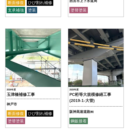
西宮市上下水道局
断面修復
ひび割れ補修
支承補強
塗装
塗替塗装
2026年度
2025年度
玉津橋補修工事
PC桁等大規模修繕工事
(2019-1-大管)
神戸市
阪神高速道路㈱
断面修復
ひび割れ補修
塗替塗装
鋼鈑接着