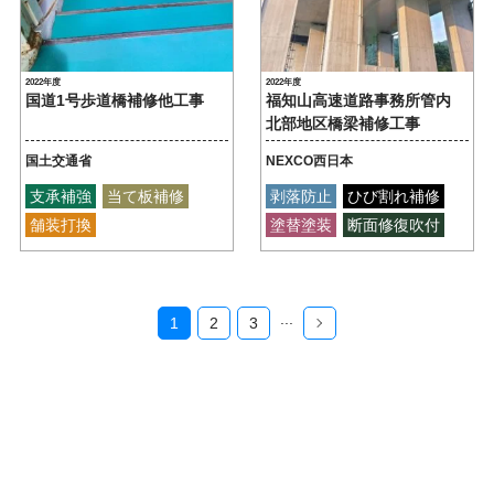
2022年度
2022年度
国道1号歩道橋補修他工事
福知山高速道路事務所管内
北部地区橋梁補修工事
国土交通省
NEXCO西日本
支承補強
当て板補修
剥落防止
ひび割れ補修
舗装打換
塗替塗装
断面修復吹付
...
1
2
3