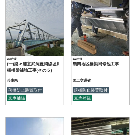
2024年度
2023年度
(一)楽々浦玄武洞豊岡線堀川
嶺南地区橋梁補修他工事
橋橋梁補強工事(その５)
兵庫県
国土交通省
落橋防止装置取付
落橋防止装置取付
支承補強
支承補強