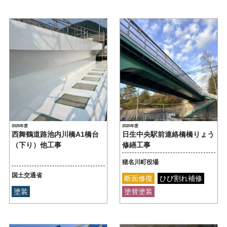
2025年度
2025年度
西舞鶴道路池内川橋A1橋台
日生中央駅前連絡橋橋りょう
（下り）他工事
修繕工事
猪名川町役場
国土交通省
断面修復
ひび割れ補修
塗装
塗替塗装