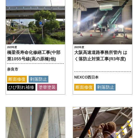
2023年度
2023年度
橋梁長寿命化修繕工事(中部
大阪高速道路事務所管内 は
第1055号線(高の原橋)他)
く落防止対策工事(R3年度)
奈良市
NEXCO西日本
断面修復
剥落防止
ひび割れ補修
塗替塗装
断面修復
剥落防止