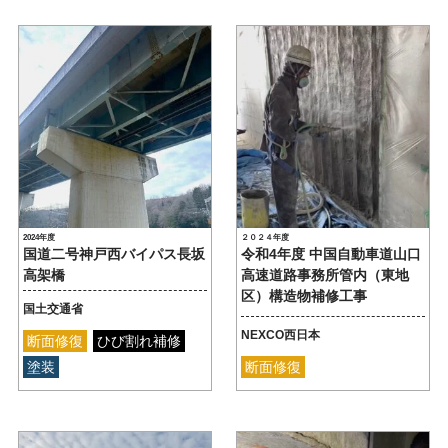
2024年度
２０２４年度
国道二号神戸西バイパス長坂
令和4年度 中国自動車道山口
高架橋
高速道路事務所管内（東地
区）構造物補修工事
国土交通省
NEXCO西日本
断面修復
ひび割れ補修
塗装
断面修復