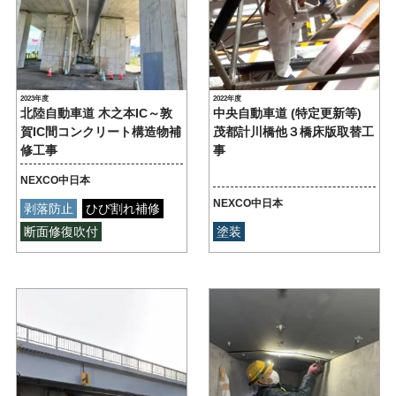
2023年度
2022年度
北陸自動車道 木之本IC～敦
中央自動車道 (特定更新等)
賀IC間コンクリート構造物補
茂都計川橋他３橋床版取替工
修工事
事
NEXCO中日本
NEXCO中日本
剥落防止
ひび割れ補修
断面修復吹付
塗装