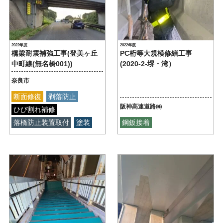
2022年度
2022年度
橋梁耐震補強工事(登美ヶ丘
PC桁等大規模修繕工事
中町線(無名橋001))
(2020-2-堺・湾）
奈良市
断面修復
剥落防止
阪神高速道路㈱
ひび割れ補修
落橋防止装置取付
塗装
鋼鈑接着