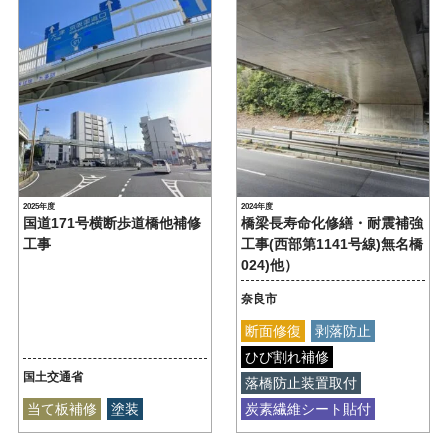
2025年度
2024年度
国道171号横断歩道橋他補修
橋梁長寿命化修繕・耐震補強
工事
工事(西部第1141号線)無名橋
024)他）
奈良市
断面修復
剥落防止
ひび割れ補修
国土交通省
落橋防止装置取付
当て板補修
塗装
炭素繊維シート貼付