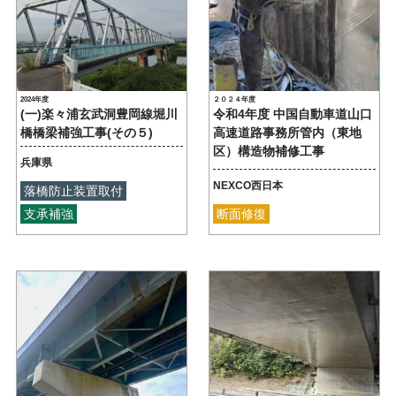
2024年度
２０２４年度
(一)楽々浦玄武洞豊岡線堀川
令和4年度 中国自動車道山口
橋橋梁補強工事(その５)
高速道路事務所管内（東地
区）構造物補修工事
兵庫県
NEXCO西日本
落橋防止装置取付
支承補強
断面修復