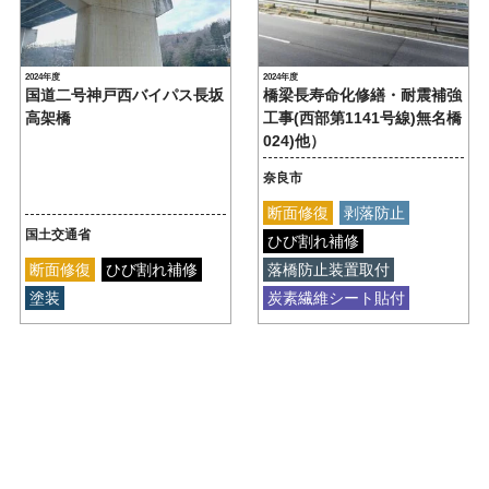
2024年度
2024年度
国道二号神戸西バイパス長坂
橋梁長寿命化修繕・耐震補強
高架橋
工事(西部第1141号線)無名橋
024)他）
奈良市
断面修復
剥落防止
国土交通省
ひび割れ補修
断面修復
ひび割れ補修
落橋防止装置取付
塗装
炭素繊維シート貼付