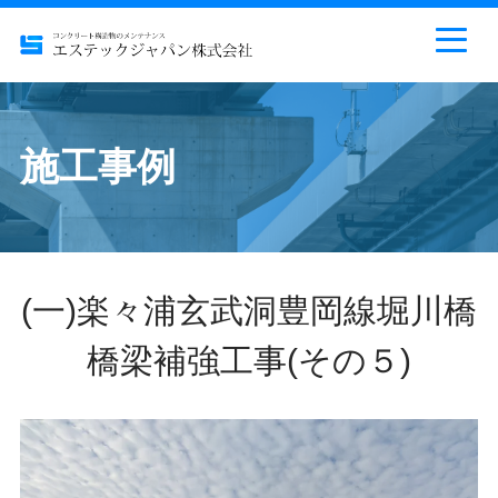
施工事例
(一)楽々浦玄武洞豊岡線堀川橋
橋梁補強工事(その５)