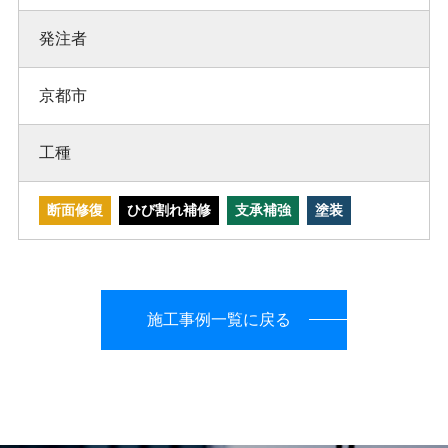
発注者
京都市
工種
断面修復
ひび割れ補修
支承補強
塗装
施工事例一覧に戻る